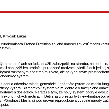
8, Krivošík Lukáš
urokomisára Franca Frattiniho za jeho úmysel zaviesť modrú kartu
astaví?
v týchto storočiach sa ľudia snažili zabezpečiť na starobu, na obdob
i nanajvýš len úradníci, prirodzené motivácie viedli ľudí k jedinej st
 akýmsi rozkošným spestrením života, ale nevyhnutným prostriedkom z
dôchodkový systém.
 z daní a odvodov mladej generácie. Lenže táto pyramída mohla fungov
oreticky vyzeral Bismarckov systém veľmi dobre a v takej alebo onake
ýšľaných dôsledkov. Nerátali s tým, že nový systém podryje evolučn
ch ekonomických motivácií. Deti zrazu prestali byť nevyhnutnosťou 
ôrodnosť klesla až pod úroveň reprodukcie a vyspelé národy začali 
epcie.