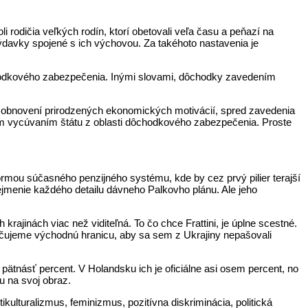
rodičia veľkých rodín, ktorí obetovali veľa času a peňazí na
ýdavky spojené s ich výchovou. Za takéhoto nastavenia je
ôchodkového zabezpečenia. Inými slovami, dôchodky zavedením
 V obnovení prirodzených ekonomických motivácií, spred zavedenia
ým vycúvaním štátu z oblasti dôchodkového zabezpečenia. Proste
eformou súčasného penzijného systému, kde by cez prvý pilier terajší
jmenie každého detailu dávneho Palkovho plánu. Ale jeho
krajinách viac než viditeľná. To čo chce Frattini, je úplne scestné.
pečujeme východnú hranicu, aby sa sem z Ukrajiny nepašovali
 pätnásť percent. V Holandsku ich je oficiálne asi osem percent, no
u na svoj obraz.
ikulturalizmus, feminizmus, pozitívna diskriminácia, politická