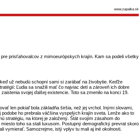
www.zapalka.sk
 pre prisťahovalcov z mimoeurópskych krajín. Kam sa podeli všetky
ie, keď už nebudú schopní sami si zarábať na živobytie. Keďže
ratégií: Ľudia sa snažili mať čo najviac detí a zároveň ich dobre
aistenia svojej ďalšej existencie. Toto sa zmenilo na konci 19.
ať len pokiaľ bola základňa širšia, než jej vrchol. Inými slovami,
j podobe ho prebrala väčšina vyspelých krajín sveta. Lenže ako to
ú stratégiu, na ktorej je založený. Štát svojím zásahom do
a miesto toho sa stali luxusom. Postupný demografický prevrat skoro
vymierať. Samozrejme, istý vplyv tu mali aj iné okolnosti.