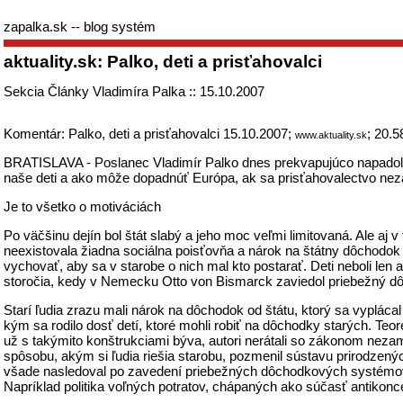
zapalka.sk -- blog systém
aktuality.sk: Palko, deti a prisťahovalci
Sekcia Články Vladimíra Palka :: 15.10.2007
Komentár: Palko, deti a prisťahovalci 15.10.2007;
; 20.5
www.aktuality.sk
BRATISLAVA - Poslanec Vladimír Palko dnes prekvapujúco napadol e
naše deti a ako môže dopadnúť Európa, ak sa prisťahovalectvo nez
Je to všetko o motiváciách
Po väčšinu dejín bol štát slabý a jeho moc veľmi limitovaná. Ale aj 
neexistovala žiadna sociálna poisťovňa a nárok na štátny dôchodok mal
vychovať, aby sa v starobe o nich mal kto postarať. Deti neboli len
storočia, kedy v Nemecku Otto von Bismarck zaviedol priebežný 
Starí ľudia zrazu mali nárok na dôchodok od štátu, ktorý sa vyplácal
kým sa rodilo dosť detí, ktoré mohli robiť na dôchodky starých. Te
už s takýmito konštrukciami býva, autori nerátali so zákonom nezam
spôsobu, akým si ľudia riešia starobu, pozmenil sústavu prirodzený
všade nasledoval po zavedení priebežných dôchodkových systémov. P
Napríklad politika voľných potratov, chápaných ako súčasť antikonc