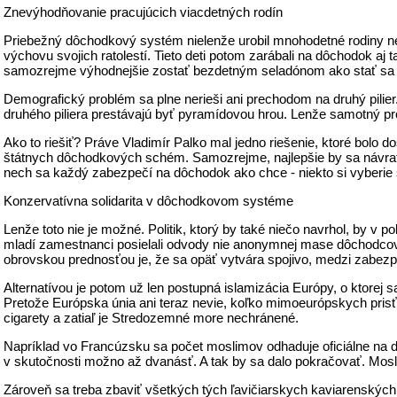
Znevýhodňovanie pracujúcich viacdetných rodín
Priebežný dôchodkový systém nielenže urobil mnohodetné rodiny nepo
výchovu svojich ratolestí. Tieto deti potom zarábali na dôchodok 
samozrejme výhodnejšie zostať bezdetným seladónom ako stať sa
Demografický problém sa plne nerieši ani prechodom na druhý pili
druhého piliera prestávajú byť pyramídovou hrou. Lenže samotný p
Ako to riešiť? Práve Vladimír Palko mal jedno riešenie, ktoré bol
štátnych dôchodkových schém. Samozrejme, najlepšie by sa návrat 
nech sa každý zabezpečí na dôchodok ako chce - niekto si vyberie sp
Konzervatívna solidarita v dôchodkovom systéme
Lenže toto nie je možné. Politik, ktorý by také niečo navrhol, by v 
mladí zamestnanci posielali odvody nie anonymnej mase dôchodcov,
obrovskou prednosťou je, že sa opäť vytvára spojivo, medzi zabezpe
Alternatívou je potom už len postupná islamizácia Európy, o ktorej sa
Pretože Európska únia ani teraz nevie, koľko mimoeurópskych prisť
cigarety a zatiaľ je Stredozemné more nechránené.
Napríklad vo Francúzsku sa počet moslimov odhaduje oficiálne na des
v skutočnosti možno až dvanásť. A tak by sa dalo pokračovať. Mosli
Zároveň sa treba zbaviť všetkých tých ľavičiarskych kaviarenských hl