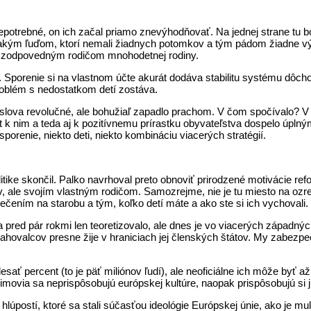
trebné, on ich začal priamo znevýhodňovať. Na jednej strane tu boli 
aj takým ľuďom, ktorí nemali žiadnych potomkov a tým pádom žiadne v
 zodpovedným rodičom mnohodetnej rodiny.
er. Sporenie si na vlastnom účte akurát dodáva stabilitu systému d
roblém s nedostatkom detí zostáva.
o doslova revolučné, ale bohužiaľ zapadlo prachom. V čom spočívalo?
k nim a teda aj k pozitívnemu prírastku obyvateľstva dospelo úpln
orenie, niekto deti, niekto kombináciu viacerých stratégií.
politike skončil. Palko navrhoval preto obnoviť prirodzené motivácie r
 ale svojím vlastným rodičom. Samozrejme, nie je tu miesto na ozre
čením na starobu a tým, koľko detí máte a ako ste si ich vychovali.
 pred pár rokmi len teoretizovalo, ale dnes je vo viacerých západných 
ahovalcov presne žije v hraniciach jej členských štátov. My zabez
ať percent (to je päť miliónov ľudí), ale neoficiálne ich môže byť až
movia sa neprispôsobujú európskej kultúre, naopak prispôsobujú si j
úpostí, ktoré sa stali súčasťou ideológie Európskej únie, ako je mult