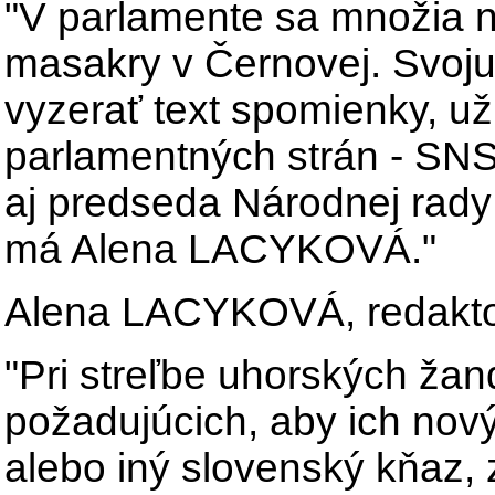
"V parlamente sa množia n
masakry v Černovej. Svoju
vyzerať text spomienky, už
parlamentných strán - SNS
aj predseda Národnej rady
má Alena LACYKOVÁ."
Alena LACYKOVÁ, redakto
"Pri streľbe uhorských ža
požadujúcich, aby ich nový
alebo iný slovenský kňaz,