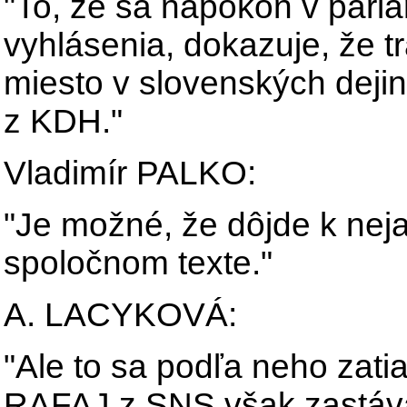
"To, že sa napokon v parla
vyhlásenia, dokazuje, že t
miesto v slovenských deji
z KDH."
Vladimír PALKO:
"Je možné, že dôjde k ne
spoločnom texte."
A. LACYKOVÁ:
"Ale to sa podľa neho zati
RAFAJ z SNS však zastáva 