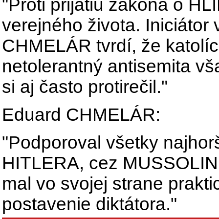
"Proti prijatiu zákona o H
verejného života. Iniciátor
CHMELÁR tvrdí, že katolí
netolerantný antisemita vš
si aj často protirečil."
Eduard CHMELÁR:
"Podporoval všetky najhorš
HITLERA, cez MUSSOLIN
mal vo svojej strane prak
postavenie diktátora."