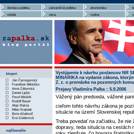
domáca politika
zahraničná politika
ekonomika
b
médiá
viera
rodina
z
Vystúpenie k návrhu poslancov NR S
blogeri
MINÁRIKA na vydanie zákona, ktorým
Ján Čarnogurský
Z. z. o premávke na pozemných komu
František Mikloško
Anna Záborská
Prejavy Vladimíra Palka
::
5.9.2006
Daniel Lipšic
Vážený pán predseda, vážené pani 
Pavol Minárik
Rudolf Bauer
cieľom tohto návrhu zákona je poz
Alojz Rakús
Milan Krajniak
situácie na území Slovenskej repub
Boris Ažaltovič
Eva Güttlerová
Treba povedať na začiatku, že nie 
dopravy, teda situácia na cestách
najčítanejšie
roky zlepšuje, čo hovoria štatisti