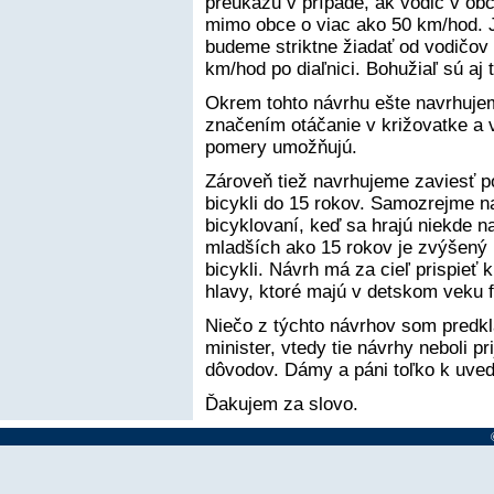
preukazu v prípade, ak vodič v obc
mimo obce o viac ako 50 km/hod. Ja
budeme striktne žiadať od vodičov
km/hod po diaľnici. Bohužiaľ sú aj t
Okrem tohto návrhu ešte navrhuje
značením otáčanie v križovatke a v 
pomery umožňujú.
Zároveň tiež navrhujeme zaviesť po
bicykli do 15 rokov. Samozrejme n
bicyklovaní, keď sa hrajú niekde 
mladších ako 15 rokov je zvýšený 
bicykli. Návrh má za cieľ prispieť
hlavy, ktoré majú v detskom veku f
Niečo z týchto návrhov som predkl
minister, vtedy tie návrhy neboli p
dôvodov. Dámy a páni toľko k uved
Ďakujem za slovo.