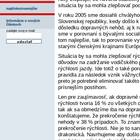
situácia by sa mohla zlepšovať pod
najdiskutovanejšie
V roku 2005 sme dosiahli chvályho
Slovenskej republiky, kedy došlo 
Informácie o nových
článkoch
dôsledku dopravných nehôd, aj k n
zadajte svoj e-mail:
sme v porovnaní s bývalými sociali
tom najlepšie, tak to porovnanie 
starými členskými krajinami Európs
Situácia by sa mohla zlepšovať rých
dôvodov na zadržanie vodičského 
rýchlosti jazdy. Ide totiž o také p
pravidla za následok vznik vážny
preto je potrebné eliminovať takéto
prísnejším postihom.
Len pre zaujímavosť, ak dopravné
rýchlosti tvoria 16 % zo všetkých
tak ak sa obmedzíme iba na dopra
konštatujeme, že prekročenie rých
nehody v 38 % prípadoch. To znam
prekročenie rýchlosti. Nie je to sa
drakonická. Navrhujeme aby došlo