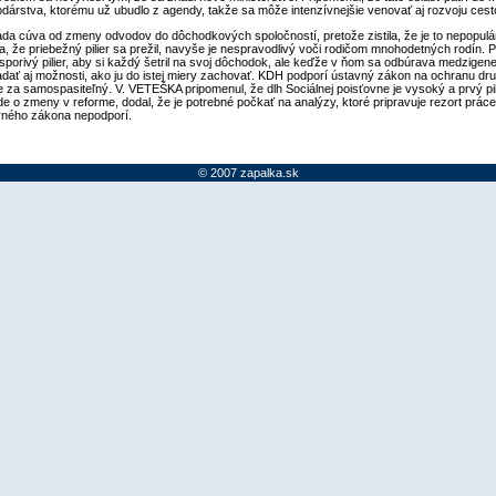
odárstva, ktorému už ubudlo z agendy, takže sa môže intenzívnejšie venovať aj rozvoju ces
áda cúva od zmeny odvodov do dôchodkových spoločností, pretože zistila, že je to nepopulá
a, že priebežný pilier sa prežil, navyše je nespravodlivý voči rodičom mnohodetných rodín. 
sporivý pilier, aby si každý šetril na svoj dôchodok, ale keďže v ňom sa odbúrava medzigen
hľadať aj možnosti, ako ju do istej miery zachovať. KDH podporí ústavný zákon na ochranu druh
za samospasiteľný. V. VETEŠKA pripomenul, že dlh Sociálnej poisťovne je vysoký a prvý pil
de o zmeny v reforme, dodal, že je potrebné počkať na analýzy, ktoré pripravuje rezort práce.
ného zákona nepodporí.
© 2007 zapalka.sk