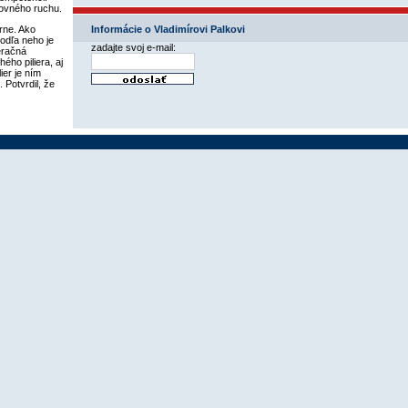
tovného ruchu.
rne. Ako
Informácie o Vladimírovi Palkovi
Podľa neho je
zadajte svoj e-mail:
eračná
ého piliera, aj
ier je ním
 Potvrdil, že