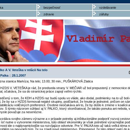
ka
bezpečnosť
vzdelávanie
zdravie
záľuby
ko A V. Veteška v relácii Na telo
 Palka
::
28.1.2007
ízna stanica Markíza; Na telo; 13.00; 30 min.; PUŠKÁROVÁ Zlatica
 HZDS V. VETEŠKA je rád, že predseda strany V. MEČIAR už bol prepustený z nemocnice 
al, očakáva, že sa do straníckej práce zapojí veľmi rýchlo.
edčený o tom, že KDH a HZDS raz budú spolu vo vláde, ako dodal, podmienky na to už boli 
 že by sa v HZDS formovali nejaké skupiny, podčiarkol, že hnutie je jednotné, pričom on sá
stabilizáciu voličských preferencií. Osobne neočakáva ani to, že by došlo k zmene v koalícii
ov. S týmto názorom súhlasí aj V. PALKO, ktorý skonštatoval, že takáto ponuka ani nebola, v
ysle považuje za neseriózne.
zdáva svojho zámeru výrazne a v prípade potreby aj inštitucionálne podporiť rozvoj cesto
ísť nutne o vytvorenie ministerstva, túto oblasť ekonomiky je však potrebné výraznejšie po
sti ide o najdynamickejšie sa rozvíjajúce odvetvie. Pre V. PALKA toto až taká veľká téma n
oblém sa nevyrieši tým, že sa zriadi nové ministerstvo. Pripomenul, že táto oblasť patrí do 