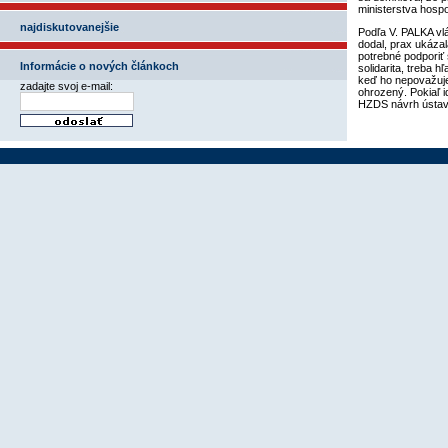
ministerstva hosp
najdiskutovanejšie
Podľa V. PALKA vl
dodal, prax ukázal
potrebné podporiť 
Informácie o nových článkoch
solidarita, treba 
keď ho nepovažuje 
zadajte svoj e-mail:
ohrozený. Pokiaľ i
HZDS návrh ústav