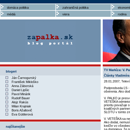
domáca politika
zahraničná politika
ekonomi
médiá
viera
rodina
TV Markíza: V. Pal
blogeri
Články Vladimíra
Ján Čarnogurský
28.01.2007; Telev
František Mikloško
Anna Záborská
Podpredseda ĽS -
Daniel Lipšic
ošetrenia. Ako dod
Pavol Minárik
Rudolf Bauer
V. PALKO je presv
VETEŠKA odmietol,
Alojz Rakús
prioritu považuje 
Milan Krajniak
koaličných partner
Boris Ažaltovič
SLOTU v tomto zm
Eva Güttlerová
V. VETEŠKA sa nev
Ako dodal, nemusí 
keďže vo všeobecno
najčítanejšie
sa domnieva, že pr