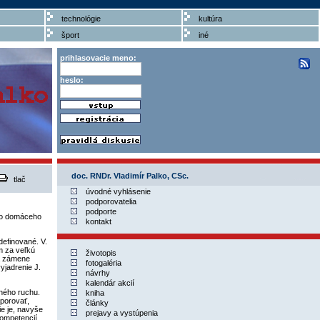
technológie
kultúra
šport
iné
prihlasovacie meno:
heslo:
doc. RNDr. Vladimír Palko, CSc.
tlač
úvodné vyhlásenie
podporovatelia
podporte
do domáceho
kontakt
definované. V.
m za veľkú
životopis
 a zámene
fotogaléria
yjadrenie J.
návrhy
kalendár akcií
vného ruchu.
kniha
dporovať,
články
ie je, navyše
prejavy a vystúpenia
kompetencií